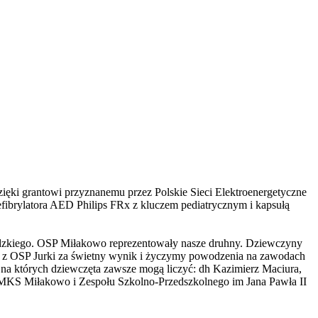
ięki grantowi przyznanemu przez Polskie Sieci Elektroenergetyczne
fibrylatora AED Philips FRx z kluczem pediatrycznym i kapsułą
ódzkiego. OSP Miłakowo reprezentowały nasze druhny. Dziewczyny
kom z OSP Jurki za świetny wynik i życzymy powodzenia na zawodach
a których dziewczęta zawsze mogą liczyć: dh Kazimierz Maciura,
u MKS Miłakowo i Zespołu Szkolno-Przedszkolnego im Jana Pawła II