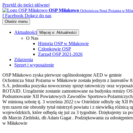
Przejdź do treści głównej
OSP Miłakowo
Ochotnicza Straż Pożarna w Mił
f
Facebook
Dołącz do nas
Otwórz menu
Aktualności
Więcej o: Aktualności
O Nas
Historia OSP w Miłakowie
Członkowie OSP
Zarząd OSP 2021-2026
Zdarzenia
Sprzęt i wyposażenie
OSP Miłakowo zyska pierwsze ogólnodostępne AED w gminie
Ochotnicza Straż Pożarna w Miłakowie została jednym z laureatów 8
S.A. jednostka pozyska nowoczesny sprzęt ratowniczy oraz wyposaż
ROTAID. Urządzenie zostanie zamontowane na budynku remizy OSP 
Podsumowanie XII Powiatowych Zawodów Sportowo-Pożarniczych j
W minioną sobotę tj. 3 września 2022 r.w Ostródzie odbyły się X
tym razem nie obroniły tytuł mistrzyń powiatu i z niewielką różnic
wojewódzkich, które odbędą się już za 3 tygodnie. Dziękujemy za 
dh Marcin Zieliński, dh Adam Gagat . Podziękowania za udostępnie
w Miłakowie