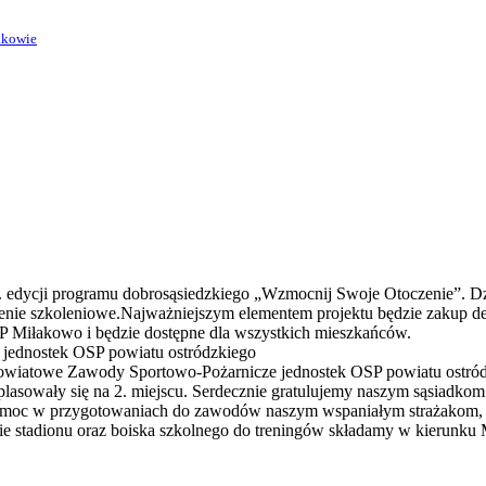
akowie
. edycji programu dobrosąsiedzkiego „Wzmocnij Swoje Otoczenie”. Dz
enie szkoleniowe.Najważniejszym elementem projektu będzie zakup de
Miłakowo i będzie dostępne dla wszystkich mieszkańców.
ednostek OSP powiatu ostródzkiego
II Powiatowe Zawody Sportowo-Pożarnicze jednostek OSP powiatu ostr
ą uplasowały się na 2. miejscu. Serdecznie gratulujemy naszym sąsiad
pomoc w przygotowaniach do zawodów naszym wspaniałym strażakom, n
nie stadionu oraz boiska szkolnego do treningów składamy w kierunk