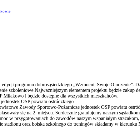
akowie
. edycji programu dobrosąsiedzkiego „Wzmocnij Swoje Otoczenie”. Dz
enie szkoleniowe.Najważniejszym elementem projektu będzie zakup de
Miłakowo i będzie dostępne dla wszystkich mieszkańców.
ednostek OSP powiatu ostródzkiego
II Powiatowe Zawody Sportowo-Pożarnicze jednostek OSP powiatu ostr
ą uplasowały się na 2. miejscu. Serdecznie gratulujemy naszym sąsiad
pomoc w przygotowaniach do zawodów naszym wspaniałym strażakom, n
nie stadionu oraz boiska szkolnego do treningów składamy w kierunk