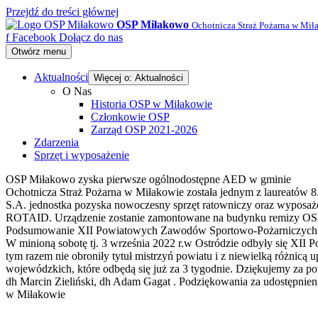
Przejdź do treści głównej
OSP Miłakowo
Ochotnicza Straż Pożarna w Mił
f
Facebook
Dołącz do nas
Otwórz menu
Aktualności
Więcej o: Aktualności
O Nas
Historia OSP w Miłakowie
Członkowie OSP
Zarząd OSP 2021-2026
Zdarzenia
Sprzęt i wyposażenie
OSP Miłakowo zyska pierwsze ogólnodostępne AED w gminie
Ochotnicza Straż Pożarna w Miłakowie została jednym z laureatów 8
S.A. jednostka pozyska nowoczesny sprzęt ratowniczy oraz wyposaż
ROTAID. Urządzenie zostanie zamontowane na budynku remizy OSP 
Podsumowanie XII Powiatowych Zawodów Sportowo-Pożarniczych j
W minioną sobotę tj. 3 września 2022 r.w Ostródzie odbyły się X
tym razem nie obroniły tytuł mistrzyń powiatu i z niewielką różnic
wojewódzkich, które odbędą się już za 3 tygodnie. Dziękujemy za 
dh Marcin Zieliński, dh Adam Gagat . Podziękowania za udostępnie
w Miłakowie