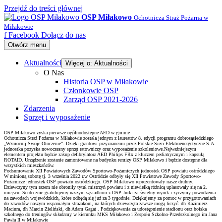
Przejdź do treści głównej
OSP Miłakowo
Ochotnicza Straż Pożarna w
Miłakowie
f
Facebook
Dołącz do nas
Otwórz menu
Aktualności
Więcej o: Aktualności
O Nas
Historia OSP w Miłakowie
Członkowie OSP
Zarząd OSP 2021-2026
Zdarzenia
Sprzęt i wyposażenie
OSP Miłakowo zyska pierwsze ogólnodostępne AED w gminie
Ochotnicza Straż Pożarna w Miłakowie została jednym z laureatów 8. edycji programu dobrosąsiedzkiego
„Wzmocnij Swoje Otoczenie”. Dzięki grantowi przyznanemu przez Polskie Sieci Elektroenergetyczne S.A.
jednostka pozyska nowoczesny sprzęt ratowniczy oraz wyposażenie szkoleniowe.Najważniejszym
elementem projektu będzie zakup defibrylatora AED Philips FRx z kluczem pediatrycznym i kapsułą
ROTAID. Urządzenie zostanie zamontowane na budynku remizy OSP Miłakowo i będzie dostępne dla
wszystkich mieszkańców.
Podsumowanie XII Powiatowych Zawodów Sportowo-Pożarniczych jednostek OSP powiatu ostródzkiego
W minioną sobotę tj. 3 września 2022 r.w Ostródzie odbyły się XII Powiatowe Zawody Sportowo-
Pożarnicze jednostek OSP powiatu ostródzkiego. OSP Miłakowo reprezentowały nasze druhny.
Dziewczyny tym razem nie obroniły tytuł mistrzyń powiatu i z niewielką różnicą uplasowały się na 2.
miejscu. Serdecznie gratulujemy naszym sąsiadkom z OSP Jurki za świetny wynik i życzymy powodzenia
na zawodach wojewódzkich, które odbędą się już za 3 tygodnie. Dziękujemy za pomoc w przygotowaniach
do zawodów naszym wspaniałym strażakom, na których dziewczęta zawsze mogą liczyć: dh Kazimierz
Maciura, dh Marcin Zieliński, dh Adam Gagat . Podziękowania za udostępnienie stadionu oraz boiska
szkolnego do treningów składamy w kierunku MKS Miłakowo i Zespołu Szkolno-Przedszkolnego im Jana
Pawła II w Miłakowie