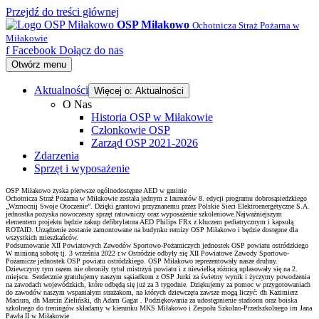
Przejdź do treści głównej
OSP Miłakowo
Ochotnicza Straż Pożarna w
Miłakowie
f
Facebook
Dołącz do nas
Otwórz menu
Aktualności
Więcej o: Aktualności
O Nas
Historia OSP w Miłakowie
Członkowie OSP
Zarząd OSP 2021-2026
Zdarzenia
Sprzęt i wyposażenie
OSP Miłakowo zyska pierwsze ogólnodostępne AED w gminie
Ochotnicza Straż Pożarna w Miłakowie została jednym z laureatów 8. edycji programu dobrosąsiedzkiego
„Wzmocnij Swoje Otoczenie”. Dzięki grantowi przyznanemu przez Polskie Sieci Elektroenergetyczne S.A.
jednostka pozyska nowoczesny sprzęt ratowniczy oraz wyposażenie szkoleniowe.Najważniejszym
elementem projektu będzie zakup defibrylatora AED Philips FRx z kluczem pediatrycznym i kapsułą
ROTAID. Urządzenie zostanie zamontowane na budynku remizy OSP Miłakowo i będzie dostępne dla
wszystkich mieszkańców.
Podsumowanie XII Powiatowych Zawodów Sportowo-Pożarniczych jednostek OSP powiatu ostródzkiego
W minioną sobotę tj. 3 września 2022 r.w Ostródzie odbyły się XII Powiatowe Zawody Sportowo-
Pożarnicze jednostek OSP powiatu ostródzkiego. OSP Miłakowo reprezentowały nasze druhny.
Dziewczyny tym razem nie obroniły tytuł mistrzyń powiatu i z niewielką różnicą uplasowały się na 2.
miejscu. Serdecznie gratulujemy naszym sąsiadkom z OSP Jurki za świetny wynik i życzymy powodzenia
na zawodach wojewódzkich, które odbędą się już za 3 tygodnie. Dziękujemy za pomoc w przygotowaniach
do zawodów naszym wspaniałym strażakom, na których dziewczęta zawsze mogą liczyć: dh Kazimierz
Maciura, dh Marcin Zieliński, dh Adam Gagat . Podziękowania za udostępnienie stadionu oraz boiska
szkolnego do treningów składamy w kierunku MKS Miłakowo i Zespołu Szkolno-Przedszkolnego im Jana
Pawła II w Miłakowie