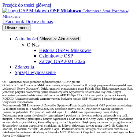
Przejdź do treści głównej
OSP Miłakowo
Ochotnicza Straż Pożarna w
Miłakowie
f
Facebook
Dołącz do nas
Otwórz menu
Aktualności
Więcej o: Aktualności
O Nas
Historia OSP w Miłakowie
Członkowie OSP
Zarząd OSP 2021-2026
Zdarzenia
Sprzęt i wyposażenie
OSP Miłakowo zyska pierwsze ogólnodostępne AED w gminie
Ochotnicza Straż Pożarna w Miłakowie została jednym z laureatów 8. edycji programu dobrosąsiedzkiego
„Wzmocnij Swoje Otoczenie”. Dzięki grantowi przyznanemu przez Polskie Sieci Elektroenergetyczne S.A.
jednostka pozyska nowoczesny sprzęt ratowniczy oraz wyposażenie szkoleniowe.Najważniejszym
elementem projektu będzie zakup defibrylatora AED Philips FRx z kluczem pediatrycznym i kapsułą
ROTAID. Urządzenie zostanie zamontowane na budynku remizy OSP Miłakowo i będzie dostępne dla
wszystkich mieszkańców.
Podsumowanie XII Powiatowych Zawodów Sportowo-Pożarniczych jednostek OSP powiatu ostródzkiego
W minioną sobotę tj. 3 września 2022 r.w Ostródzie odbyły się XII Powiatowe Zawody Sportowo-
Pożarnicze jednostek OSP powiatu ostródzkiego. OSP Miłakowo reprezentowały nasze druhny.
Dziewczyny tym razem nie obroniły tytuł mistrzyń powiatu i z niewielką różnicą uplasowały się na 2.
miejscu. Serdecznie gratulujemy naszym sąsiadkom z OSP Jurki za świetny wynik i życzymy powodzenia
na zawodach wojewódzkich, które odbędą się już za 3 tygodnie. Dziękujemy za pomoc w przygotowaniach
do zawodów naszym wspaniałym strażakom, na których dziewczęta zawsze mogą liczyć: dh Kazimierz
Maciura, dh Marcin Zieliński, dh Adam Gagat . Podziękowania za udostępnienie stadionu oraz boiska
szkolnego do treningów składamy w kierunku MKS Miłakowo i Zespołu Szkolno-Przedszkolnego im Jana
Pawła II w Miłakowie