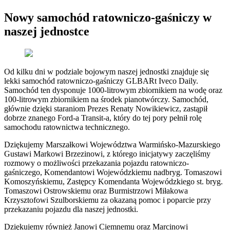
Nowy samochód ratowniczo-gaśniczy w
naszej jednostce
Od kilku dni w podziale bojowym naszej jednostki znajduje się
lekki samochód ratowniczo-gaśniczy GLBARt Iveco Daily.
Samochód ten dysponuje 1000-litrowym zbiornikiem na wodę oraz
100-litrowym zbiornikiem na środek pianotwórczy. Samochód,
głównie dzięki staraniom Prezes Renaty Nowikiewicz, zastąpił
dobrze znanego Ford-a Transit-a, który do tej pory pełnił rolę
samochodu ratownictwa technicznego.
Dziękujemy Marszałkowi Województwa Warmińsko-Mazurskiego
Gustawi Markowi Brzezinowi, z którego inicjatywy zaczęliśmy
rozmowy o możliwości przekazania pojazdu ratowniczo-
gaśniczego, Komendantowi Wojewódzkiemu nadbryg. Tomaszowi
Komoszyńskiemu, Zastępcy Komendanta Wojewódzkiego st. bryg.
Tomaszowi Ostrowskiemu oraz Burmistrzowi Miłakowa
Krzysztofowi Szulborskiemu za okazaną pomoc i poparcie przy
przekazaniu pojazdu dla naszej jednostki.
Dziękujemy również
Janowi Ciemnemu
oraz Marcinowi