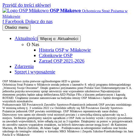
Przejdź do treści głównej
OSP Miłakowo
Ochotnicza Straż Pożarna w
Miłakowie
f
Facebook
Dołącz do nas
Otwórz menu
Aktualności
Więcej o: Aktualności
O Nas
Historia OSP w Miłakowie
Członkowie OSP
Zarząd OSP 2021-2026
Zdarzenia
Sprzęt i wyposażenie
OSP Miłakowo zyska pierwsze ogólnodostępne AED w gminie
Ochotnicza Straż Pożarna w Miłakowie została jednym z laureatów 8. edycji programu dobrosąsiedzkiego
„Wzmocnij Swoje Otoczenie”. Dzięki grantowi przyznanemu przez Polskie Sieci Elektroenergetyczne S.A.
jednostka pozyska nowoczesny sprzęt ratowniczy oraz wyposażenie szkoleniowe.Najważniejszym
elementem projektu będzie zakup defibrylatora AED Philips FRx z kluczem pediatrycznym i kapsułą
ROTAID. Urządzenie zostanie zamontowane na budynku remizy OSP Miłakowo i będzie dostępne dla
wszystkich mieszkańców.
Podsumowanie XII Powiatowych Zawodów Sportowo-Pożarniczych jednostek OSP powiatu ostródzkiego
W minioną sobotę tj. 3 września 2022 r.w Ostródzie odbyły się XII Powiatowe Zawody Sportowo-
Pożarnicze jednostek OSP powiatu ostródzkiego. OSP Miłakowo reprezentowały nasze druhny.
Dziewczyny tym razem nie obroniły tytuł mistrzyń powiatu i z niewielką różnicą uplasowały się na 2.
miejscu. Serdecznie gratulujemy naszym sąsiadkom z OSP Jurki za świetny wynik i życzymy powodzenia
na zawodach wojewódzkich, które odbędą się już za 3 tygodnie. Dziękujemy za pomoc w przygotowaniach
do zawodów naszym wspaniałym strażakom, na których dziewczęta zawsze mogą liczyć: dh Kazimierz
Maciura, dh Marcin Zieliński, dh Adam Gagat . Podziękowania za udostępnienie stadionu oraz boiska
szkolnego do treningów składamy w kierunku MKS Miłakowo i Zespołu Szkolno-Przedszkolnego im Jana
Pawła II w Miłakowie