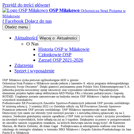
Przejdź do treści głównej
OSP Miłakowo
Ochotnicza Straż Pożarna w
Miłakowie
f
Facebook
Dołącz do nas
Otwórz menu
Aktualności
Więcej o: Aktualności
O Nas
Historia OSP w Miłakowie
Członkowie OSP
Zarząd OSP 2021-2026
Zdarzenia
Sprzęt i wyposażenie
OSP Miłakowo zyska pierwsze ogólnodostępne AED w gminie
Ochotnicza Straż Pożarna w Miłakowie została jednym z laureatów 8. edycji programu dobrosąsiedzkiego
„Wzmocnij Swoje Otoczenie”. Dzięki grantowi przyznanemu przez Polskie Sieci Elektroenergetyczne S.A.
jednostka pozyska nowoczesny sprzęt ratowniczy oraz wyposażenie szkoleniowe.Najważniejszym
elementem projektu będzie zakup defibrylatora AED Philips FRx z kluczem pediatrycznym i kapsułą
ROTAID. Urządzenie zostanie zamontowane na budynku remizy OSP Miłakowo i będzie dostępne dla
wszystkich mieszkańców.
Podsumowanie XII Powiatowych Zawodów Sportowo-Pożarniczych jednostek OSP powiatu ostródzkiego
W minioną sobotę tj. 3 września 2022 r.w Ostródzie odbyły się XII Powiatowe Zawody Sportowo-
Pożarnicze jednostek OSP powiatu ostródzkiego. OSP Miłakowo reprezentowały nasze druhny.
Dziewczyny tym razem nie obroniły tytuł mistrzyń powiatu i z niewielką różnicą uplasowały się na 2.
miejscu. Serdecznie gratulujemy naszym sąsiadkom z OSP Jurki za świetny wynik i życzymy powodzenia
na zawodach wojewódzkich, które odbędą się już za 3 tygodnie. Dziękujemy za pomoc w przygotowaniach
do zawodów naszym wspaniałym strażakom, na których dziewczęta zawsze mogą liczyć: dh Kazimierz
Maciura, dh Marcin Zieliński, dh Adam Gagat . Podziękowania za udostępnienie stadionu oraz boiska
szkolnego do treningów składamy w kierunku MKS Miłakowo i Zespołu Szkolno-Przedszkolnego im Jana
Pawła II w Miłakowie