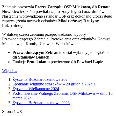
Zebranie otworzyła
Prezes Zarządu OSP Miłakowo, dh Renata
Nowikiewicz
, która powitała zaproszonych gości oraz druhów.
Następnie wprowadzono sztandar OSP oraz dokonano uroczystego
zaprzysiężenia nowych członków
Młodzieżowej Drużyny
Pożarniczej
.
W dalszej części zebrania przeprowadzono wybory
Przewodniczącego Zebrania, Protokolanta oraz członków Komisji
Mandatowej i Komisji Uchwał i Wniosków.
Przewodniczącym Zebrania
został wybrany jednogłośnie
dh Stanisław Banach
,
Funkcję
Protokolanta
powierzono
dh Pawłowi Łapie
.
Więcej…
Życzenia Bożonarodzeniowe 2024
Spotkanie wigilijne strażaków – 20 grudnia 2024 r.
Życzenia Wielkanocne 2024
Podsumowanie Walnego Zebrania OSP Miłakowo w dniu 15
marca 2024
Życzenia Bożonarodzeniowe 2023
Strona 1 z 8