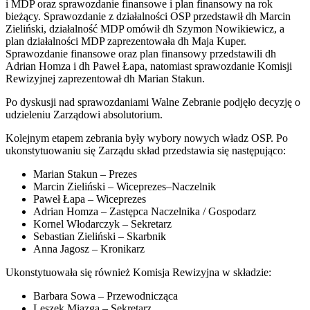
i MDP oraz sprawozdanie finansowe i plan finansowy na rok
bieżący. Sprawozdanie z działalności OSP przedstawił dh Marcin
Zieliński, działalność MDP omówił dh Szymon Nowikiewicz, a
plan działalności MDP zaprezentowała dh Maja Kuper.
Sprawozdanie finansowe oraz plan finansowy przedstawili dh
Adrian Homza i dh Paweł Łapa, natomiast sprawozdanie Komisji
Rewizyjnej zaprezentował dh Marian Stakun.
Po dyskusji nad sprawozdaniami Walne Zebranie podjęło decyzję o
udzieleniu Zarządowi absolutorium.
Kolejnym etapem zebrania były wybory nowych władz OSP. Po
ukonstytuowaniu się Zarządu skład przedstawia się następująco:
Marian Stakun – Prezes
Marcin Zieliński – Wiceprezes–Naczelnik
Paweł Łapa – Wiceprezes
Adrian Homza – Zastępca Naczelnika / Gospodarz
Kornel Włodarczyk – Sekretarz
Sebastian Zieliński – Skarbnik
Anna Jagosz – Kronikarz
Ukonstytuowała się również Komisja Rewizyjna w składzie:
Barbara Sowa – Przewodnicząca
Leszek Miazga – Sekretarz