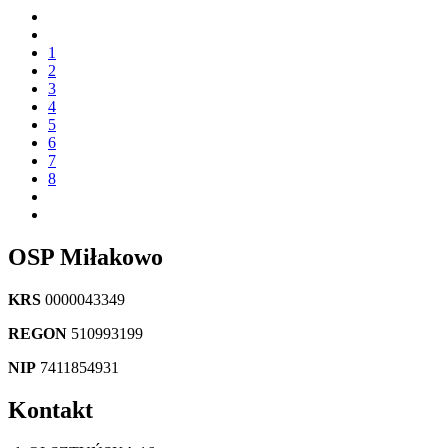
1
2
3
4
5
6
7
8
OSP Miłakowo
KRS
0000043349
REGON
510993199
NIP
7411854931
Kontakt